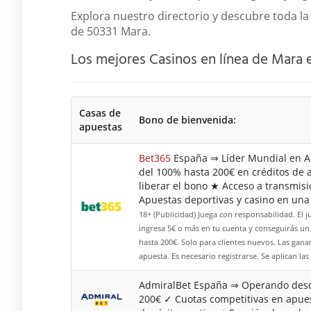
Explora nuestro directorio y descubre toda la
de 50331 Mara.
Los mejores Casinos en línea de Mara 
Casas de
Bono de bienvenida:
apuestas
Bet365
España ⇒ Líder Mundial en A
del 100% hasta 200€ en créditos de
liberar el bono ★ Acceso a transmisi
Apuestas deportivas y casino en una
18+ (Publicidad) Juega con responsabilidad. El 
ingresa 5€ o más en tu cuenta y conseguirás un
hasta 200€. Solo para clientes nuevos. Las gana
apuesta. Es necesario registrarse. Se aplican la
AdmiralBet España ⇒ Operando desd
200€ ✓ Cuotas competitivas en apues