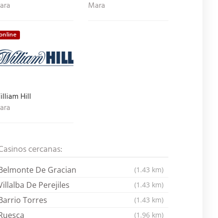
ara
Mara
online
lliam Hill
ara
Casinos cercanas:
Belmonte De Gracian
(1.43 km)
Villalba De Perejiles
(1.43 km)
Barrio Torres
(1.43 km)
Ruesca
(1.96 km)