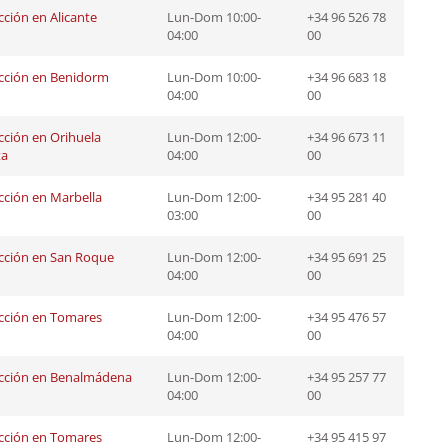
cción en Alicante
Lun-Dom 10:00-
+34 96 526 78
04:00
00
cción en Benidorm
Lun-Dom 10:00-
+34 96 683 18
04:00
00
cción en Orihuela
Lun-Dom 12:00-
+34 96 673 11
ta
04:00
00
cción en Marbella
Lun-Dom 12:00-
+34 95 281 40
03:00
00
cción en San Roque
Lun-Dom 12:00-
+34 95 691 25
04:00
00
cción en Tomares
Lun-Dom 12:00-
+34 95 476 57
04:00
00
ección en Benalmádena
Lun-Dom 12:00-
+34 95 257 77
04:00
00
cción en Tomares
Lun-Dom 12:00-
+34 95 415 97