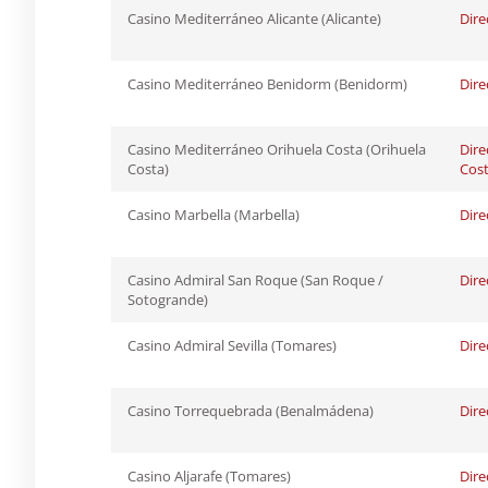
Casino Mediterráneo Alicante (Alicante)
Dire
Casino Mediterráneo Benidorm (Benidorm)
Dire
Casino Mediterráneo Orihuela Costa (Orihuela
Dire
Costa)
Cos
Casino Marbella (Marbella)
Dire
Casino Admiral San Roque (San Roque /
Dire
Sotogrande)
Casino Admiral Sevilla (Tomares)
Dire
Casino Torrequebrada (Benalmádena)
Dir
Casino Aljarafe (Tomares)
Dire