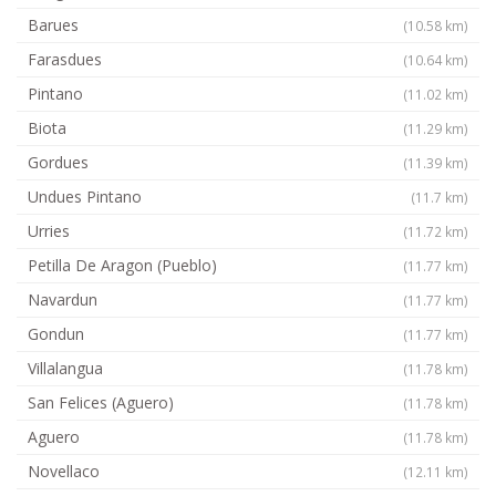
Barues
(10.58 km)
Farasdues
(10.64 km)
Pintano
(11.02 km)
Biota
(11.29 km)
Gordues
(11.39 km)
Undues Pintano
(11.7 km)
Urries
(11.72 km)
Petilla De Aragon (Pueblo)
(11.77 km)
Navardun
(11.77 km)
Gondun
(11.77 km)
Villalangua
(11.78 km)
San Felices (Aguero)
(11.78 km)
Aguero
(11.78 km)
Novellaco
(12.11 km)