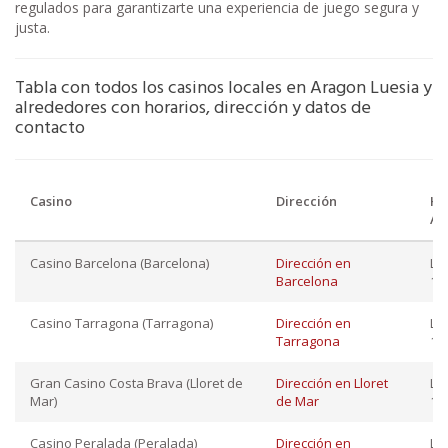
regulados para garantizarte una experiencia de juego segura y
justa.
Tabla con todos los casinos locales en Aragon Luesia y
alrededores con horarios, dirección y datos de
contacto
Casino
Dirección
Ho
Ap
Casino Barcelona (Barcelona)
Dirección en
Lu
Barcelona
12:
Casino Tarragona (Tarragona)
Dirección en
Lu
Tarragona
12:
Gran Casino Costa Brava (Lloret de
Dirección en Lloret
Lu
Mar)
de Mar
10:
Casino Peralada (Peralada)
Dirección en
Lu