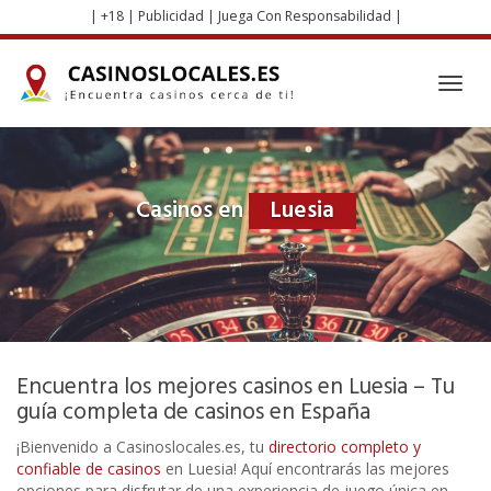
Skip
| +18 | Publicidad | Juega Con Responsabilidad |
to
main
content
Toggl
navig
Casinos en
Luesia
Encuentra los mejores casinos en Luesia – Tu
guía completa de casinos en España
¡Bienvenido a Casinoslocales.es, tu
directorio completo y
confiable de casinos
en Luesia! Aquí encontrarás las mejores
opciones para disfrutar de una experiencia de juego única en