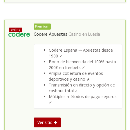
Premium
online
Codere Apuestas
Casino en
Luesia
Codere España ⇒ Apuestas desde
1980 ✓
Bono de bienvenida del 100% hasta
200€ en freebets ✓
Amplia cobertura de eventos
deportivos y casino ★
Transmisión en directo y opción de
cashout total ✓
Múltiples métodos de pago seguros
✓
Ver sitio