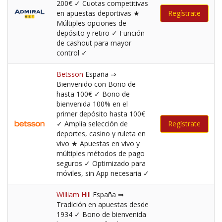
200€ ✓ Cuotas competitivas
en apuestas deportivas ★
Regístrate
Múltiples opciones de
depósito y retiro ✓ Función
de cashout para mayor
control ✓
Betsson
España ⇒
Bienvenido con Bono de
hasta 100€ ✓ Bono de
bienvenida 100% en el
primer depósito hasta 100€
✓ Amplia selección de
Regístrate
deportes, casino y ruleta en
vivo ★ Apuestas en vivo y
múltiples métodos de pago
seguros ✓ Optimizado para
móviles, sin App necesaria ✓
William Hill
España ⇒
Tradición en apuestas desde
1934 ✓ Bono de bienvenida