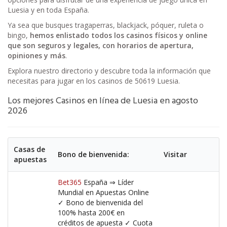
Luesia y en toda España.
Ya sea que busques tragaperras, blackjack, póquer, ruleta o
bingo,
hemos enlistado todos los casinos físicos y online
que son seguros y legales, con horarios de apertura,
opiniones y más
.
Explora nuestro directorio y descubre toda la información que
necesitas para jugar en los casinos de 50619 Luesia.
Los mejores Casinos en línea de Luesia en agosto
2026
Casas de
Bono de bienvenida:
Visitar
apuestas
Bet365
España ⇒ Líder
Mundial en Apuestas Online
✓ Bono de bienvenida del
100% hasta 200€ en
créditos de apuesta ✓ Cuota