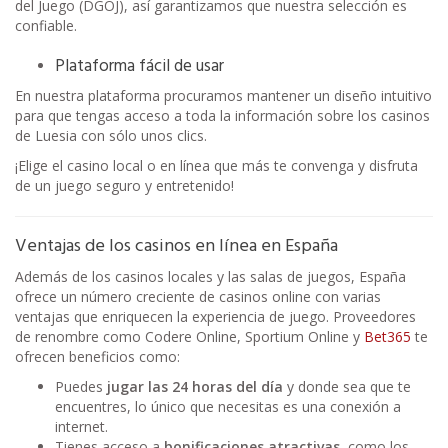
del Juego (DGOJ), así garantizamos que nuestra selección es
confiable.
Plataforma fácil de usar
En nuestra plataforma procuramos mantener un diseño intuitivo
para que tengas acceso a toda la información sobre los casinos
de Luesia con sólo unos clics.
¡Elige el casino local o en línea que más te convenga y disfruta
de un juego seguro y entretenido!
Ventajas de los casinos en línea en España
Además de los casinos locales y las salas de juegos, España
ofrece un número creciente de casinos online con varias
ventajas que enriquecen la experiencia de juego. Proveedores
de renombre como Codere Online, Sportium Online y
Bet365
te
ofrecen beneficios como:
Puedes
jugar las 24 horas del día
y donde sea que te
encuentres, lo único que necesitas es una conexión a
internet.
Tienes acceso a
bonificaciones atractivas
, como los