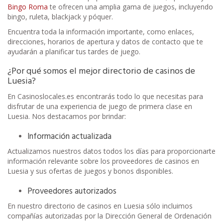
Bingo Roma
te ofrecen una amplia gama de juegos, incluyendo
bingo, ruleta, blackjack y póquer.
Encuentra toda la información importante, como enlaces,
direcciones, horarios de apertura y datos de contacto que te
ayudarán a planificar tus tardes de juego.
¿Por qué somos el mejor directorio de casinos de
Luesia?
En Casinoslocales.es encontrarás todo lo que necesitas para
disfrutar de una experiencia de juego de primera clase en
Luesia. Nos destacamos por brindar:
Información actualizada
Actualizamos nuestros datos todos los días para proporcionarte
información relevante sobre los proveedores de casinos en
Luesia y sus ofertas de juegos y bonos disponibles.
Proveedores autorizados
En nuestro directorio de casinos en Luesia sólo incluimos
compañías autorizadas por la Dirección General de Ordenación