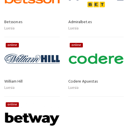
Betsson.es
Admiralbet.es
Luesia
Luesia
online
online
William Hill
Codere Apuestas
Luesia
Luesia
online