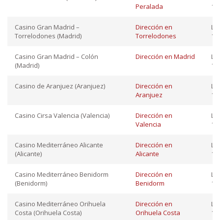
Peralada
10:
Casino Gran Madrid –
Dirección en
Lu
Torrelodones (Madrid)
Torrelodones
16:
Casino Gran Madrid – Colón
Dirección en Madrid
Lu
(Madrid)
12:
Casino de Aranjuez (Aranjuez)
Dirección en
Lu
Aranjuez
12:
Casino Cirsa Valencia (Valencia)
Dirección en
Lu
Valencia
12:
Casino Mediterráneo Alicante
Dirección en
Lu
(Alicante)
Alicante
10:
Casino Mediterráneo Benidorm
Dirección en
Lu
(Benidorm)
Benidorm
10:
Casino Mediterráneo Orihuela
Dirección en
Lu
Costa (Orihuela Costa)
Orihuela Costa
12: