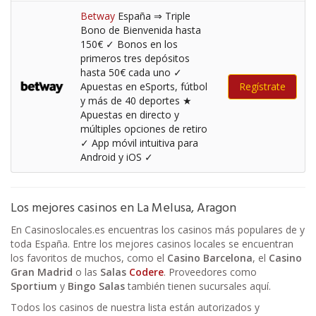
Betway
España ⇒ Triple
Bono de Bienvenida hasta
150€ ✓ Bonos en los
primeros tres depósitos
hasta 50€ cada uno ✓
Apuestas en eSports, fútbol
Regístrate
y más de 40 deportes ★
Apuestas en directo y
múltiples opciones de retiro
✓ App móvil intuitiva para
Android y iOS ✓
Los mejores casinos en La Melusa, Aragon
En Casinoslocales.es encuentras los casinos más populares de y
toda España. Entre los mejores casinos locales se encuentran
los favoritos de muchos, como el
Casino Barcelona
, el
Casino
Gran Madrid
o las
Salas
Codere
. Proveedores como
Sportium
y
Bingo Salas
también tienen sucursales aquí.
Todos los casinos de nuestra lista están autorizados y