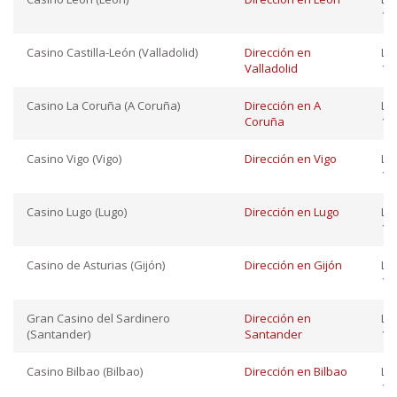
11:
Casino Castilla-León (Valladolid)
Dirección en
Lu
Valladolid
12:
Casino La Coruña (A Coruña)
Dirección en A
Lu
Coruña
12:
Casino Vigo (Vigo)
Dirección en Vigo
Lu
12:
Casino Lugo (Lugo)
Dirección en Lugo
Lu
12:
Casino de Asturias (Gijón)
Dirección en Gijón
Lu
12:
Gran Casino del Sardinero
Dirección en
Lu
(Santander)
Santander
12:
Casino Bilbao (Bilbao)
Dirección en Bilbao
Lu
12: