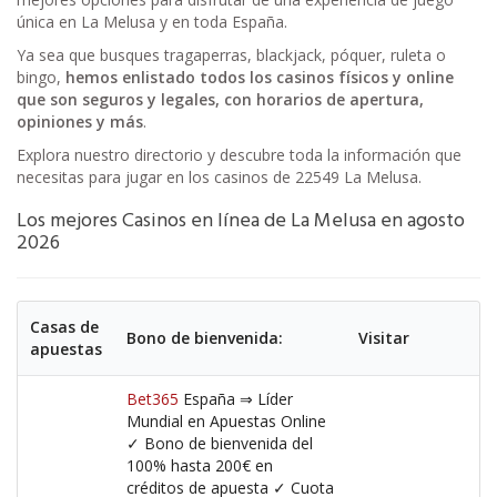
única en La Melusa y en toda España.
Ya sea que busques tragaperras, blackjack, póquer, ruleta o
bingo,
hemos enlistado todos los casinos físicos y online
que son seguros y legales, con horarios de apertura,
opiniones y más
.
Explora nuestro directorio y descubre toda la información que
necesitas para jugar en los casinos de 22549 La Melusa.
Los mejores Casinos en línea de La Melusa en agosto
2026
Casas de
Bono de bienvenida:
Visitar
apuestas
Bet365
España ⇒ Líder
Mundial en Apuestas Online
✓ Bono de bienvenida del
100% hasta 200€ en
créditos de apuesta ✓ Cuota