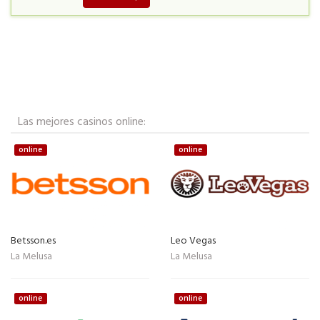
Las mejores casinos online:
online
online
Betsson.es
Leo Vegas
La Melusa
La Melusa
online
online