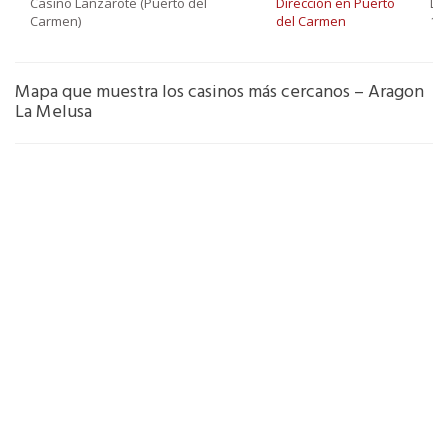
Casino Lanzarote (Puerto del
Dirección en Puerto
Lu
Carmen)
del Carmen
12:
Mapa que muestra los casinos más cercanos – Aragon
La Melusa