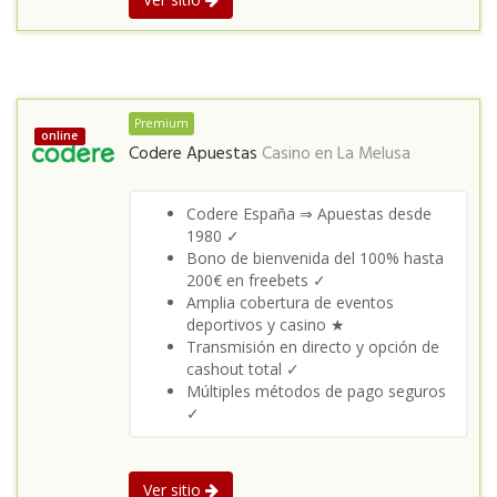
Premium
online
Codere Apuestas
Casino en
La Melusa
Codere España ⇒ Apuestas desde
1980 ✓
Bono de bienvenida del 100% hasta
200€ en freebets ✓
Amplia cobertura de eventos
deportivos y casino ★
Transmisión en directo y opción de
cashout total ✓
Múltiples métodos de pago seguros
✓
Ver sitio