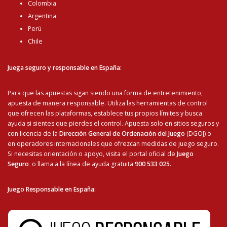
Colombia
Argentina
Perú
Chile
Juega seguro y responsable en España:
Para que las apuestas sigan siendo una forma de entretenimiento,
apuesta de manera responsable. Utiliza las herramientas de control
que ofrecen las plataformas, establece tus propios límites y busca
ayuda si sientes que pierdes el control. Apuesta solo en sitios seguros y
con licencia de la
Dirección General de Ordenación del Juego
(DGOJ) o
en operadores internacionales que ofrezcan medidas de juego seguro.
Si necesitas orientación o apoyo, visita el portal oficial de
Juego
Seguro
o llama a la línea de ayuda gratuita
900 533 025
.
Juego Responsable en España
: