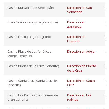
Casino Kursaal (San Sebastián)
Dirección en San
Lu
Sebastián
12:
Gran Casino Zaragoza (Zaragoza)
Dirección en
Lu
Zaragoza
12:
Casino Electra Rioja (Logroño)
Dirección en
Lu
Logroño
12:
Casino Playa de Las Américas
Dirección en Adeje
Lu
(Adeje, Tenerife)
11:
Casino Puerto de la Cruz (Tenerife)
Dirección en Puerto
Lu
de la Cruz
11:
Casino Santa Cruz (Santa Cruz de
Dirección en Santa
Lu
Tenerife)
Cruz
12:
Casino Las Palmas (Las Palmas de
Dirección en Las
Lu
Gran Canaria)
Palmas
12: