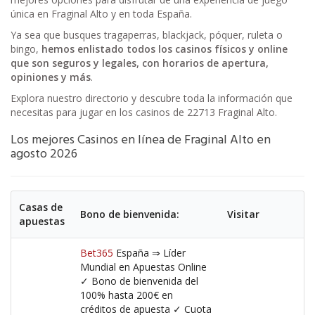
única en Fraginal Alto y en toda España.
Ya sea que busques tragaperras, blackjack, póquer, ruleta o
bingo,
hemos enlistado todos los casinos físicos y online
que son seguros y legales, con horarios de apertura,
opiniones y más
.
Explora nuestro directorio y descubre toda la información que
necesitas para jugar en los casinos de 22713 Fraginal Alto.
Los mejores Casinos en línea de Fraginal Alto en
agosto 2026
Casas de
Bono de bienvenida:
Visitar
apuestas
Bet365
España ⇒ Líder
Mundial en Apuestas Online
✓ Bono de bienvenida del
100% hasta 200€ en
créditos de apuesta ✓ Cuota