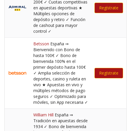
200€ ✓ Cuotas competitivas
en apuestas deportivas ★
Regístrate
Múltiples opciones de
depósito y retiro ✓ Función
de cashout para mayor
control ✓
Betsson
España ⇒
Bienvenido con Bono de
hasta 100€ ✓ Bono de
bienvenida 100% en el
primer depósito hasta 100€
✓ Amplia selección de
Regístrate
deportes, casino y ruleta en
vivo ★ Apuestas en vivo y
múltiples métodos de pago
seguros ✓ Optimizado para
móviles, sin App necesaria ✓
William Hill
España ⇒
Tradición en apuestas desde
1934 ✓ Bono de bienvenida