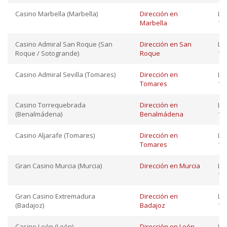
Casino Marbella (Marbella)
Dirección en
Lu
Marbella
12:
Casino Admiral San Roque (San
Dirección en San
Lu
Roque / Sotogrande)
Roque
12:
Casino Admiral Sevilla (Tomares)
Dirección en
Lu
Tomares
12:
Casino Torrequebrada
Dirección en
Lu
(Benalmádena)
Benalmádena
12:
Casino Aljarafe (Tomares)
Dirección en
Lu
Tomares
12:
Gran Casino Murcia (Murcia)
Dirección en Murcia
Lu
12:
Gran Casino Extremadura
Dirección en
Lu
(Badajoz)
Badajoz
12:
Casino León (León)
Dirección en León
Lu