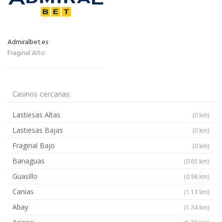
Admiralbet.es
Fraginal Alto
Casinos cercanas:
Lastiesas Altas
(0 km)
Lastiesas Bajas
(0 km)
Fraginal Bajo
(0 km)
Banaguas
(0.65 km)
Guasillo
(0.98 km)
Canias
(1.13 km)
Abay
(1.34 km)