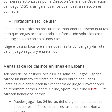
compañías autorizadas por la Dirección General de Ordenación
del Juego (DGOJ), así garantizamos que nuestra selección es
confiable.
Plataforma fácil de usar
En nuestra plataforma procuramos mantener un diseño intuitivo
para que tengas acceso a toda la información sobre los casinos
de Fraginal Alto con sólo unos clics.
¡Elige el casino local o en línea que más te convenga y disfruta
de un juego seguro y entretenido!
Ventajas de los casinos en línea en España
Además de los casinos locales y las salas de juegos, España
ofrece un número creciente de casinos online con varias
ventajas que enriquecen la experiencia de juego. Proveedores
de renombre como Codere Online, Sportium Online y
Bet365
te
ofrecen beneficios como:
Puedes
jugar las 24 horas del día
y donde sea que te
encuentres, lo único que necesitas es una conexión a
internet.