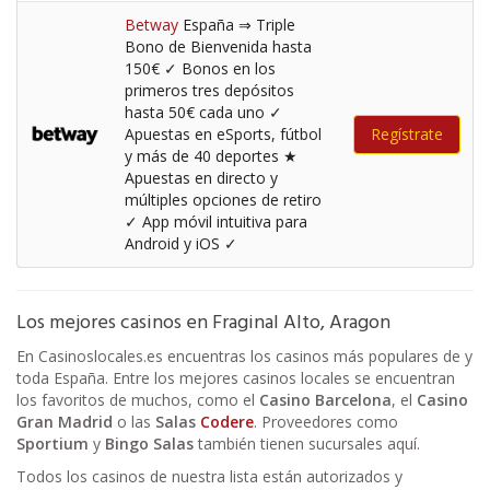
Betway
España ⇒ Triple
Bono de Bienvenida hasta
150€ ✓ Bonos en los
primeros tres depósitos
hasta 50€ cada uno ✓
Apuestas en eSports, fútbol
Regístrate
y más de 40 deportes ★
Apuestas en directo y
múltiples opciones de retiro
✓ App móvil intuitiva para
Android y iOS ✓
Los mejores casinos en Fraginal Alto, Aragon
En Casinoslocales.es encuentras los casinos más populares de y
toda España. Entre los mejores casinos locales se encuentran
los favoritos de muchos, como el
Casino Barcelona
, el
Casino
Gran Madrid
o las
Salas
Codere
. Proveedores como
Sportium
y
Bingo Salas
también tienen sucursales aquí.
Todos los casinos de nuestra lista están autorizados y