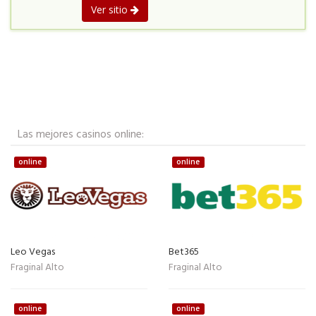
Ver sitio
Las mejores casinos online:
online
online
Leo Vegas
Bet365
Fraginal Alto
Fraginal Alto
online
online