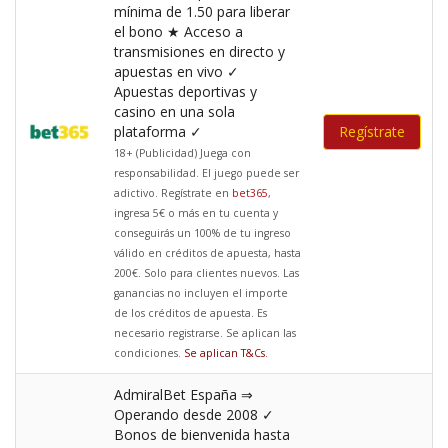
mínima de 1.50 para liberar
el bono ★ Acceso a
transmisiones en directo y
apuestas en vivo ✓
Apuestas deportivas y
casino en una sola
plataforma ✓
Regístrate
18+ (Publicidad) Juega con
responsabilidad. El juego puede ser
adictivo. Regístrate en
bet365
,
ingresa 5€ o más en tu cuenta y
conseguirás un 100% de tu ingreso
válido en créditos de apuesta, hasta
200€. Solo para clientes nuevos. Las
ganancias no incluyen el importe
de los créditos de apuesta. Es
necesario registrarse. Se aplican las
condiciones.
Se aplican T&Cs
.
AdmiralBet España ⇒
Operando desde 2008 ✓
Bonos de bienvenida hasta