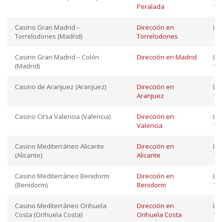
Peralada
10:
Casino Gran Madrid –
Dirección en
Lu
Torrelodones (Madrid)
Torrelodones
16:
Casino Gran Madrid – Colón
Dirección en Madrid
Lu
(Madrid)
12:
Casino de Aranjuez (Aranjuez)
Dirección en
Lu
Aranjuez
12:
Casino Cirsa Valencia (Valencia)
Dirección en
Lu
Valencia
12:
Casino Mediterráneo Alicante
Dirección en
Lu
(Alicante)
Alicante
10:
Casino Mediterráneo Benidorm
Dirección en
Lu
(Benidorm)
Benidorm
10:
Casino Mediterráneo Orihuela
Dirección en
Lu
Costa (Orihuela Costa)
Orihuela Costa
12: