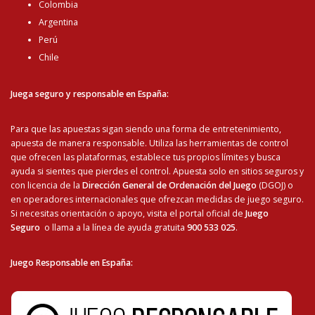
Colombia
Argentina
Perú
Chile
Juega seguro y responsable en España:
Para que las apuestas sigan siendo una forma de entretenimiento,
apuesta de manera responsable. Utiliza las herramientas de control
que ofrecen las plataformas, establece tus propios límites y busca
ayuda si sientes que pierdes el control. Apuesta solo en sitios seguros y
con licencia de la
Dirección General de Ordenación del Juego
(DGOJ) o
en operadores internacionales que ofrezcan medidas de juego seguro.
Si necesitas orientación o apoyo, visita el portal oficial de
Juego
Seguro
o llama a la línea de ayuda gratuita
900 533 025
.
Juego Responsable en España
: