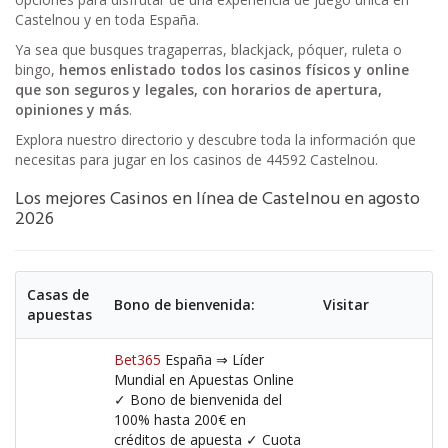
Castelnou y en toda España.
Ya sea que busques tragaperras, blackjack, póquer, ruleta o
bingo,
hemos enlistado todos los casinos físicos y online
que son seguros y legales, con horarios de apertura,
opiniones y más
.
Explora nuestro directorio y descubre toda la información que
necesitas para jugar en los casinos de 44592 Castelnou.
Los mejores Casinos en línea de Castelnou en agosto
2026
Casas de
Bono de bienvenida:
Visitar
apuestas
Bet365
España ⇒ Líder
Mundial en Apuestas Online
✓ Bono de bienvenida del
100% hasta 200€ en
créditos de apuesta ✓ Cuota