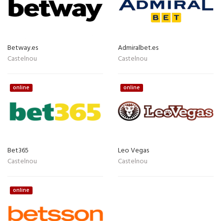
Betway.es
Admiralbet.es
Castelnou
Castelnou
online
online
Bet365
Leo Vegas
Castelnou
Castelnou
online