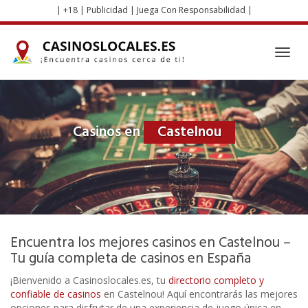
Skip
| +18 | Publicidad | Juega Con Responsabilidad |
to
main
content
Toggl
navig
Casinos en
Castelnou
Encuentra los mejores casinos en Castelnou –
Tu guía completa de casinos en España
¡Bienvenido a Casinoslocales.es, tu
directorio completo y
confiable de casinos
en Castelnou! Aquí encontrarás las mejores
opciones para disfrutar de una experiencia de juego única en