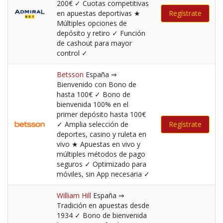
200€ ✓ Cuotas competitivas
en apuestas deportivas ★
Regístrate
Múltiples opciones de
depósito y retiro ✓ Función
de cashout para mayor
control ✓
Betsson
España ⇒
Bienvenido con Bono de
hasta 100€ ✓ Bono de
bienvenida 100% en el
primer depósito hasta 100€
✓ Amplia selección de
Regístrate
deportes, casino y ruleta en
vivo ★ Apuestas en vivo y
múltiples métodos de pago
seguros ✓ Optimizado para
móviles, sin App necesaria ✓
William Hill
España ⇒
Tradición en apuestas desde
1934 ✓ Bono de bienvenida