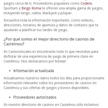
juegos cerca de ti. Proveedores populares como
Codere
,
Sportium y
Bingo Roma
te ofrecen una amplia gama de juegos,
incluyendo bingo, ruleta, blackjack y póquer.
Encuentra toda la información importante, como enlaces,
direcciones, horarios de apertura y datos de contacto que te
ayudarán a planificar tus tardes de juego.
¿Por qué somos el mejor directorio de casinos de
Castelnou?
En Casinoslocales.es encontrarás todo lo que necesitas para
disfrutar de una experiencia de juego de primera clase en
Castelnou. Nos destacamos por brindar:
Información actualizada
Actualizamos nuestros datos todos los días para proporcionarte
información relevante sobre los proveedores de casinos en
Castelnou y sus ofertas de juegos y bonos disponibles.
Proveedores autorizados
En nuestro directorio de casinos en Castelnou sólo incluimos