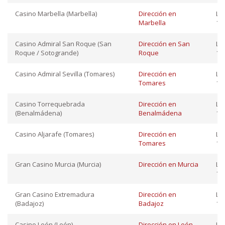
Casino Marbella (Marbella)
Dirección en
Lu
Marbella
12:
Casino Admiral San Roque (San
Dirección en San
Lu
Roque / Sotogrande)
Roque
12:
Casino Admiral Sevilla (Tomares)
Dirección en
Lu
Tomares
12:
Casino Torrequebrada
Dirección en
Lu
(Benalmádena)
Benalmádena
12:
Casino Aljarafe (Tomares)
Dirección en
Lu
Tomares
12:
Gran Casino Murcia (Murcia)
Dirección en Murcia
Lu
12:
Gran Casino Extremadura
Dirección en
Lu
(Badajoz)
Badajoz
12:
Casino León (León)
Dirección en León
Lu