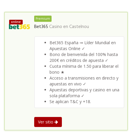
Premium
online
Bet365
Casino en
Castelnou
Bet365 España ⇒ Líder Mundial en
Apuestas Online ✓
Bono de bienvenida del 100% hasta
200€ en créditos de apuesta ✓
Cuota mínima de 1.50 para liberar el
bono ★
Acceso a transmisiones en directo y
apuestas en vivo ✓
Apuestas deportivas y casino en una
sola plataforma ✓
Se aplican T&C y +18.
Ver sitio