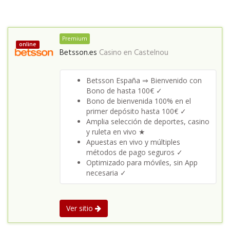
Premium
online
Betsson.es
Casino en
Castelnou
Betsson España ⇒ Bienvenido con
Bono de hasta 100€ ✓
Bono de bienvenida 100% en el
primer depósito hasta 100€ ✓
Amplia selección de deportes, casino
y ruleta en vivo ★
Apuestas en vivo y múltiples
métodos de pago seguros ✓
Optimizado para móviles, sin App
necesaria ✓
Ver sitio