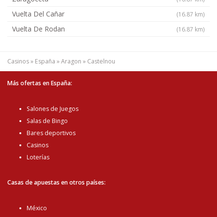
Vuelta Del Cañar
(16.87 km)
Vuelta De Rodan
(16.87 km)
Casinos
»
España
»
Aragon
»
Castelnou
Más ofertas en España:
Salones de Juegos
Salas de Bingo
Bares deportivos
Casinos
Loterías
Casas de apuestas en otros países:
México