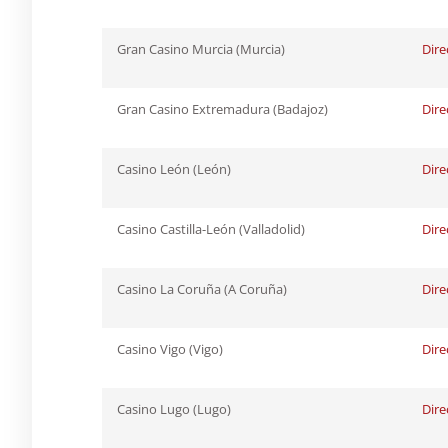
Gran Casino Murcia (Murcia)
Dire
Gran Casino Extremadura (Badajoz)
Dire
Casino León (León)
Dire
Casino Castilla-León (Valladolid)
Dire
Casino La Coruña (A Coruña)
Dire
Casino Vigo (Vigo)
Dire
Casino Lugo (Lugo)
Dire