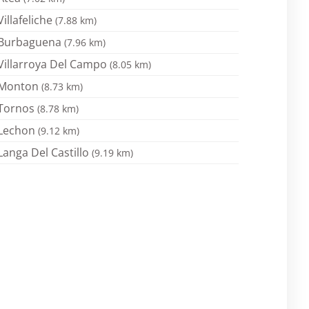
Villafeliche
(7.88 km)
Burbaguena
(7.96 km)
Villarroya Del Campo
(8.05 km)
Monton
(8.73 km)
Tornos
(8.78 km)
Lechon
(9.12 km)
Langa Del Castillo
(9.19 km)