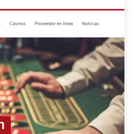
s
Casinos
Proveedor en línea
Noticias
n