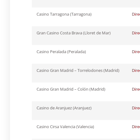
Casino Tarragona (Tarragona)
Dire
Gran Casino Costa Brava (Lloret de Mar)
Dire
Casino Peralada (Peralada)
Dire
Casino Gran Madrid – Torrelodones (Madrid)
Dire
Casino Gran Madrid – Colón (Madrid)
Dire
Casino de Aranjuez (Aranjuez)
Dire
Casino Cirsa Valencia (Valencia)
Dire