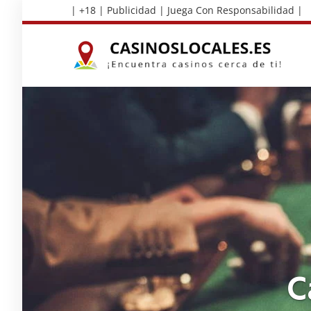
Skip
| +18 | Publicidad | Juega Con Responsabilidad |
to
main
content
C