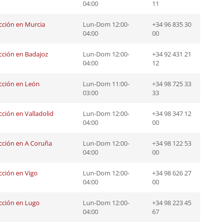
04:00
11
cción en Murcia
Lun-Dom 12:00-
+34 96 835 30
04:00
00
cción en Badajoz
Lun-Dom 12:00-
+34 92 431 21
04:00
12
cción en León
Lun-Dom 11:00-
+34 98 725 33
03:00
33
cción en Valladolid
Lun-Dom 12:00-
+34 98 347 12
04:00
00
cción en A Coruña
Lun-Dom 12:00-
+34 98 122 53
04:00
00
cción en Vigo
Lun-Dom 12:00-
+34 98 626 27
04:00
00
cción en Lugo
Lun-Dom 12:00-
+34 98 223 45
04:00
67