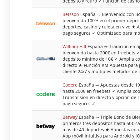
depósito y retiro ✓ Función de cash
Betsson
España ⇒ Bienvenido con Bo
bienvenida 100% en el primer depósi
deportes, casino y ruleta en vivo ★ 
pago seguros ✓ Optimizado para móv
William Hill
España ⇒ Tradición en a
bienvenida hasta 200€ en freebets ✓
depósito mínimo de 10€ ✓ Amplia co
directo ★ Función #MiApuesta para p
cliente 24/7 y múltiples métodos de
Codere
España ⇒ Apuestas desde 19
hasta 200€ en freebets ✓ Amplia cob
Transmisión en directo y opción de 
pago seguros ✓
Betway
España ⇒ Triple Bono de Bie
primeros tres depósitos hasta 50€ c
más de 40 deportes ★ Apuestas en di
App móvil intuitiva para Android y i