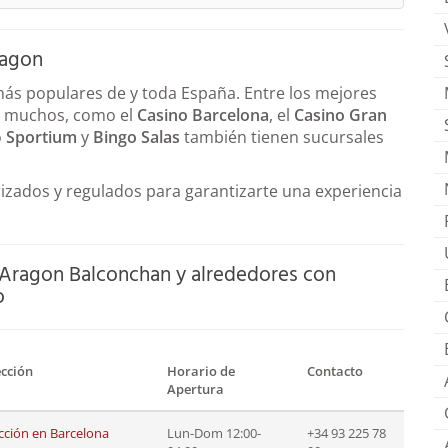
ragon
más populares de y toda España. Entre los mejores
de muchos, como el
Casino Barcelona
, el
Casino Gran
o
Sportium
y
Bingo Salas
también tienen sucursales
rizados y regulados para garantizarte una experiencia
n Aragon Balconchan y alrededores con
o
ección
Horario de
Contacto
Apertura
cción en Barcelona
Lun-Dom 12:00-
+34 93 225 78