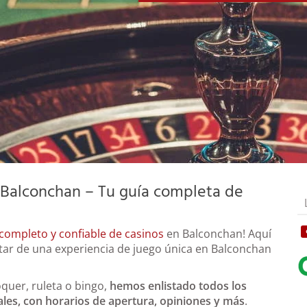
 Balconchan – Tu guía completa de
 completo y confiable de casinos
en Balconchan! Aquí
tar de una experiencia de juego única en Balconchan
quer, ruleta o bingo,
hemos enlistado todos los
gales, con horarios de apertura, opiniones y más
.