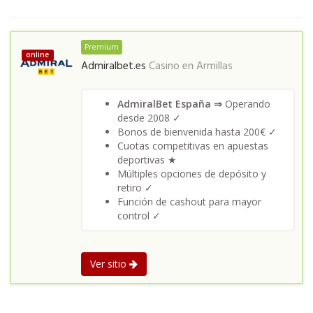
Premium
online
Admiralbet.es
Casino en
Armillas
AdmiralBet España ⇒
Operando
desde 2008 ✓
Bonos de bienvenida hasta 200€ ✓
Cuotas competitivas en apuestas
deportivas ★
Múltiples opciones de depósito y
retiro ✓
Función de cashout para mayor
control ✓
Ver sitio