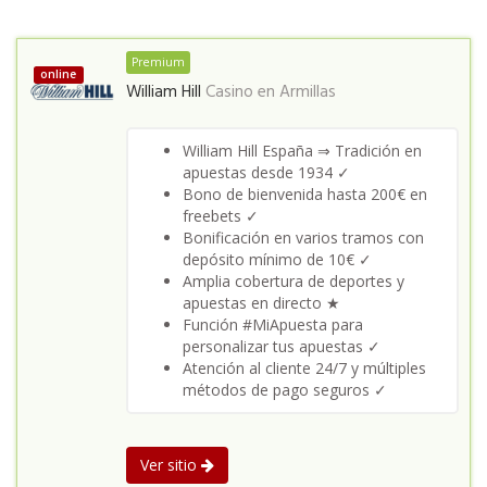
Premium
online
William Hill
Casino en
Armillas
William Hill España ⇒ Tradición en
apuestas desde 1934 ✓
Bono de bienvenida hasta 200€ en
freebets ✓
Bonificación en varios tramos con
depósito mínimo de 10€ ✓
Amplia cobertura de deportes y
apuestas en directo ★
Función #MiApuesta para
personalizar tus apuestas ✓
Atención al cliente 24/7 y múltiples
métodos de pago seguros ✓
Ver sitio