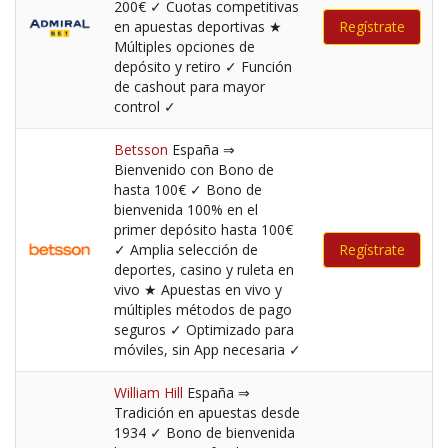
200€ ✓ Cuotas competitivas
en apuestas deportivas ★
Regístrate
Múltiples opciones de
depósito y retiro ✓ Función
de cashout para mayor
control ✓
Betsson
España ⇒
Bienvenido con Bono de
hasta 100€ ✓ Bono de
bienvenida 100% en el
primer depósito hasta 100€
✓ Amplia selección de
Regístrate
deportes, casino y ruleta en
vivo ★ Apuestas en vivo y
múltiples métodos de pago
seguros ✓ Optimizado para
móviles, sin App necesaria ✓
William Hill
España ⇒
Tradición en apuestas desde
1934 ✓ Bono de bienvenida