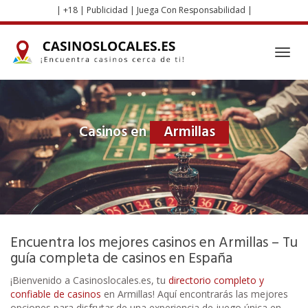
Skip
| +18 | Publicidad | Juega Con Responsabilidad |
to
main
content
Toggl
navig
Casinos en
Armillas
Encuentra los mejores casinos en Armillas – Tu
guía completa de casinos en España
¡Bienvenido a Casinoslocales.es, tu
directorio completo y
confiable de casinos
en Armillas! Aquí encontrarás las mejores
opciones para disfrutar de una experiencia de juego única en