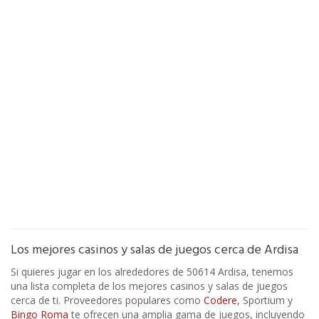
Los mejores casinos y salas de juegos cerca de Ardisa
Si quieres jugar en los alrededores de 50614 Ardisa, tenemos
una lista completa de los mejores casinos y salas de juegos
cerca de ti. Proveedores populares como
Codere
, Sportium y
Bingo Roma
te ofrecen una amplia gama de juegos, incluyendo