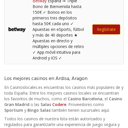
Betway
España ⇒ Triple
Bono de Bienvenida hasta
150€ ✓ Bonos en los
primeros tres depósitos
hasta 50€ cada uno ✓
Apuestas en eSports, fútbol
Regístrate
y más de 40 deportes ★
Apuestas en directo y
múltiples opciones de retiro
✓ App móvil intuitiva para
Android y iOS ✓
Los mejores casinos en Ardisa, Aragon
En Casinoslocales.es encuentras los casinos más populares de y
toda España. Entre los mejores casinos locales se encuentran
los favoritos de muchos, como el
Casino Barcelona
, el
Casino
Gran Madrid
o las
Salas
Codere
. Proveedores como
Sportium
y
Bingo Salas
también tienen sucursales aquí.
Todos los casinos de nuestra lista están autorizados y
regulados para garantizarte una experiencia de juego segura y