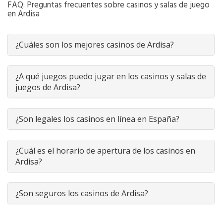
FAQ: Preguntas frecuentes sobre casinos y salas de juego
en Ardisa
¿Cuáles son los mejores casinos de Ardisa?
¿A qué juegos puedo jugar en los casinos y salas de
juegos de Ardisa?
¿Son legales los casinos en línea en España?
¿Cuál es el horario de apertura de los casinos en
Ardisa?
¿Son seguros los casinos de Ardisa?