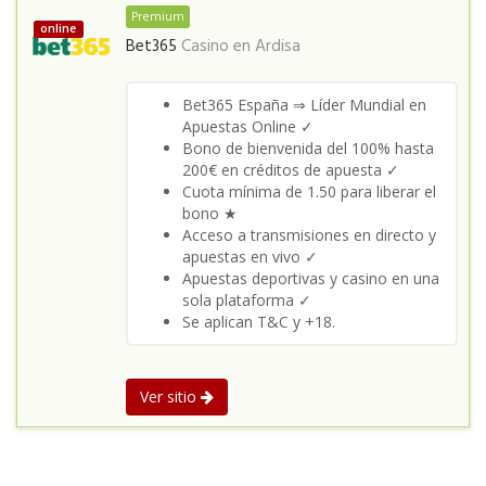
Premium
online
Bet365
Casino en
Ardisa
Bet365 España ⇒ Líder Mundial en
Apuestas Online ✓
Bono de bienvenida del 100% hasta
200€ en créditos de apuesta ✓
Cuota mínima de 1.50 para liberar el
bono ★
Acceso a transmisiones en directo y
apuestas en vivo ✓
Apuestas deportivas y casino en una
sola plataforma ✓
Se aplican T&C y +18.
Ver sitio