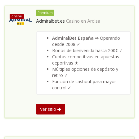
Premium
online
Admiralbet.es
Casino en
Ardisa
AdmiralBet España ⇒
Operando
desde 2008 ✓
Bonos de bienvenida hasta 200€ ✓
Cuotas competitivas en apuestas
deportivas ★
Múltiples opciones de depósito y
retiro ✓
Función de cashout para mayor
control ✓
Ver sitio