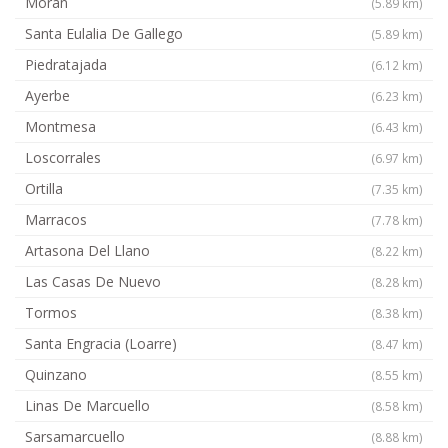
Moran
(5.89 km)
Santa Eulalia De Gallego
(5.89 km)
Piedratajada
(6.12 km)
Ayerbe
(6.23 km)
Montmesa
(6.43 km)
Loscorrales
(6.97 km)
Ortilla
(7.35 km)
Marracos
(7.78 km)
Artasona Del Llano
(8.22 km)
Las Casas De Nuevo
(8.28 km)
Tormos
(8.38 km)
Santa Engracia (Loarre)
(8.47 km)
Quinzano
(8.55 km)
Linas De Marcuello
(8.58 km)
Sarsamarcuello
(8.88 km)