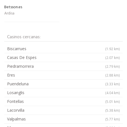
Betsson.es
Ardisa
Casinos cercanas:
Biscarrues
(1.92 km)
Casas De Espes
(2.07 km)
Piedramorrera
(2.79 km)
Eres
(2.88 km)
Puendeluna
(3.33 km)
Losanglis
(4.04 km)
Fontellas
(5.01 km)
Lacorvilla
(5.38 km)
Valpalmas
(5.77 km)