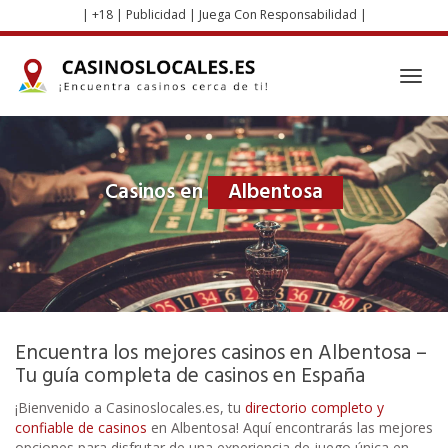
Skip
| +18 | Publicidad | Juega Con Responsabilidad |
to
main
content
Toggl
navig
Casinos en
Albentosa
Encuentra los mejores casinos en Albentosa –
Tu guía completa de casinos en España
¡Bienvenido a Casinoslocales.es, tu
directorio completo y
confiable de casinos
en Albentosa! Aquí encontrarás las mejores
opciones para disfrutar de una experiencia de juego única en