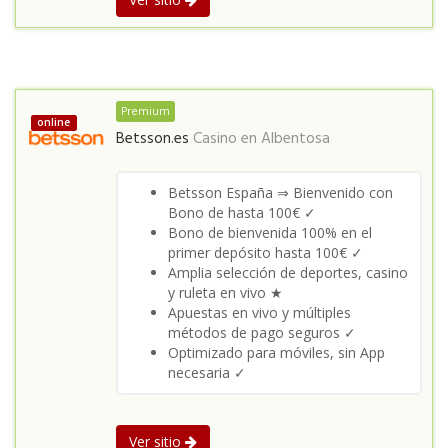
Premium
online
Betsson.es
Casino en
Albentosa
Betsson España ⇒ Bienvenido con
Bono de hasta 100€ ✓
Bono de bienvenida 100% en el
primer depósito hasta 100€ ✓
Amplia selección de deportes, casino
y ruleta en vivo ★
Apuestas en vivo y múltiples
métodos de pago seguros ✓
Optimizado para móviles, sin App
necesaria ✓
Ver sitio