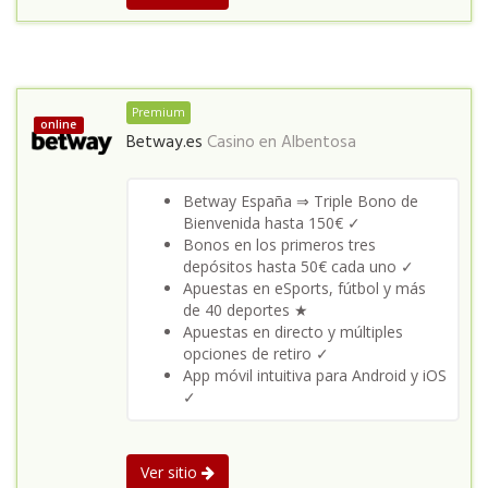
Premium
online
Betway.es
Casino en
Albentosa
Betway España ⇒ Triple Bono de
Bienvenida hasta 150€ ✓
Bonos en los primeros tres
depósitos hasta 50€ cada uno ✓
Apuestas en eSports, fútbol y más
de 40 deportes ★
Apuestas en directo y múltiples
opciones de retiro ✓
App móvil intuitiva para Android y iOS
✓
Ver sitio