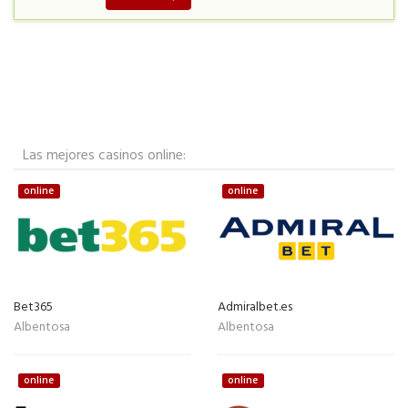
Las mejores casinos online:
online
online
Bet365
Admiralbet.es
Albentosa
Albentosa
online
online