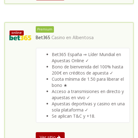
Premium
online
Bet365
Casino en
Albentosa
Bet365 España ⇒ Líder Mundial en
Apuestas Online ✓
Bono de bienvenida del 100% hasta
200€ en créditos de apuesta ✓
Cuota mínima de 1.50 para liberar el
bono ★
Acceso a transmisiones en directo y
apuestas en vivo ✓
Apuestas deportivas y casino en una
sola plataforma ✓
Se aplican T&C y +18.
Ver sitio