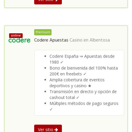
Premium
online
Codere Apuestas
Casino en
Albentosa
Codere España ⇒ Apuestas desde
1980 ✓
Bono de bienvenida del 100% hasta
200€ en freebets ✓
Amplia cobertura de eventos
deportivos y casino ★
Transmisión en directo y opción de
cashout total ✓
Múltiples métodos de pago seguros
✓
Ver sitio