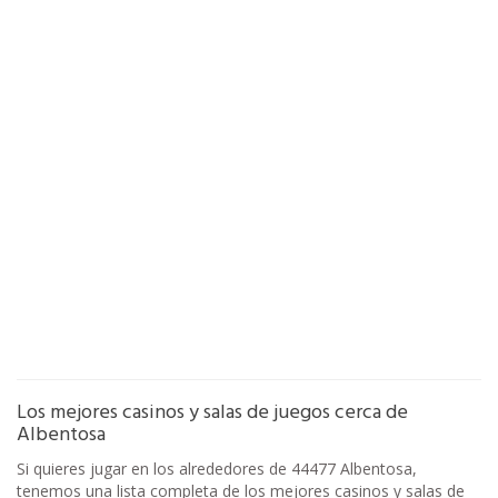
Los mejores casinos y salas de juegos cerca de
Albentosa
Si quieres jugar en los alrededores de 44477 Albentosa,
tenemos una lista completa de los mejores casinos y salas de