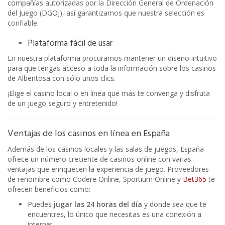
compañías autorizadas por la Dirección General de Ordenación
del Juego (DGOJ), así garantizamos que nuestra selección es
confiable.
Plataforma fácil de usar
En nuestra plataforma procuramos mantener un diseño intuitivo
para que tengas acceso a toda la información sobre los casinos
de Albentosa con sólo unos clics.
¡Elige el casino local o en línea que más te convenga y disfruta
de un juego seguro y entretenido!
Ventajas de los casinos en línea en España
Además de los casinos locales y las salas de juegos, España
ofrece un número creciente de casinos online con varias
ventajas que enriquecen la experiencia de juego. Proveedores
de renombre como Codere Online, Sportium Online y
Bet365
te
ofrecen beneficios como:
Puedes
jugar las 24 horas del día
y donde sea que te
encuentres, lo único que necesitas es una conexión a
internet.