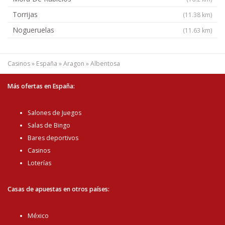
Torrijas
(11.38 km)
Nogueruelas
(11.63 km)
Casinos
»
España
»
Aragon
»
Albentosa
Más ofertas en España:
Salones de Juegos
Salas de Bingo
Bares deportivos
Casinos
Loterías
Casas de apuestas en otros países:
México