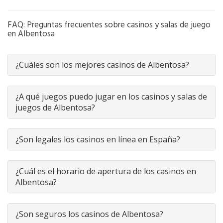
FAQ: Preguntas frecuentes sobre casinos y salas de juego
en Albentosa
¿Cuáles son los mejores casinos de Albentosa?
¿A qué juegos puedo jugar en los casinos y salas de
juegos de Albentosa?
¿Son legales los casinos en línea en España?
¿Cuál es el horario de apertura de los casinos en
Albentosa?
¿Son seguros los casinos de Albentosa?