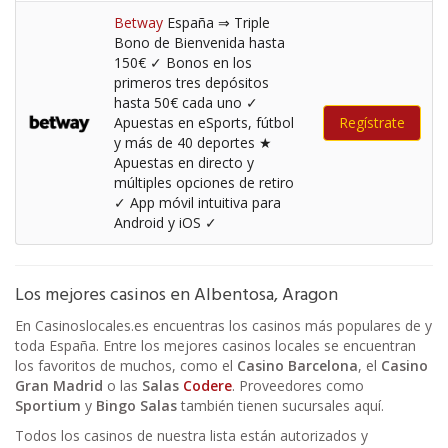
Betway
España ⇒ Triple
Bono de Bienvenida hasta
150€ ✓ Bonos en los
primeros tres depósitos
hasta 50€ cada uno ✓
Apuestas en eSports, fútbol
Regístrate
y más de 40 deportes ★
Apuestas en directo y
múltiples opciones de retiro
✓ App móvil intuitiva para
Android y iOS ✓
Los mejores casinos en Albentosa, Aragon
En Casinoslocales.es encuentras los casinos más populares de y
toda España. Entre los mejores casinos locales se encuentran
los favoritos de muchos, como el
Casino Barcelona
, el
Casino
Gran Madrid
o las
Salas
Codere
. Proveedores como
Sportium
y
Bingo Salas
también tienen sucursales aquí.
Todos los casinos de nuestra lista están autorizados y