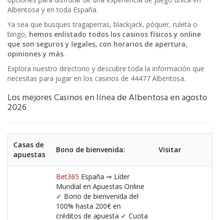
Albentosa y en toda España.
Ya sea que busques tragaperras, blackjack, póquer, ruleta o
bingo,
hemos enlistado todos los casinos físicos y online
que son seguros y legales, con horarios de apertura,
opiniones y más
.
Explora nuestro directorio y descubre toda la información que
necesitas para jugar en los casinos de 44477 Albentosa.
Los mejores Casinos en línea de Albentosa en agosto
2026
Casas de
Bono de bienvenida:
Visitar
apuestas
Bet365
España ⇒ Líder
Mundial en Apuestas Online
✓ Bono de bienvenida del
100% hasta 200€ en
créditos de apuesta ✓ Cuota