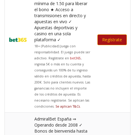
mínima de 1.50 para liberar
el bono ★ Acceso a
transmisiones en directo y
apuestas en vivo ✓
Apuestas deportivas y
casino en una sola
plataforma ✓
Regístrate
18+ (Publicidad) Juega con
responsabilidad. El juego puede ser
adictivo. Regístrate en
bet365
,
ingresa 5€ o más en tu cuenta y
conseguirás un 100% de tu ingreso
válido en créditos de apuesta, hasta
200€. Solo para clientes nuevos. Las
ganancias no incluyen el importe
de los créditos de apuesta. Es
necesario registrarse. Se aplican las
condiciones.
Se aplican T&Cs
.
AdmiralBet España ⇒
Operando desde 2008 ✓
Bonos de bienvenida hasta