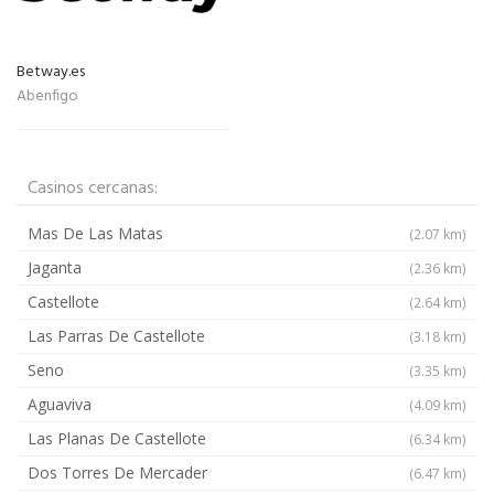
Betway.es
Abenfigo
Casinos cercanas:
Mas De Las Matas
(2.07 km)
Jaganta
(2.36 km)
Castellote
(2.64 km)
Las Parras De Castellote
(3.18 km)
Seno
(3.35 km)
Aguaviva
(4.09 km)
Las Planas De Castellote
(6.34 km)
Dos Torres De Mercader
(6.47 km)