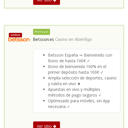
Premium
online
Betsson.es
Casino en
Abenfigo
Betsson España ⇒ Bienvenido con
Bono de hasta 100€ ✓
Bono de bienvenida 100% en el
primer depósito hasta 100€ ✓
Amplia selección de deportes, casino
y ruleta en vivo ★
Apuestas en vivo y múltiples
métodos de pago seguros ✓
Optimizado para móviles, sin App
necesaria ✓
Ver sitio