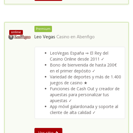
Premium
online
Leo Vegas
Casino en
Abenfigo
LeoVegas España ⇒ El Rey del
Casino Online desde 2011 ✓
Bono de bienvenida de hasta 200€
en el primer depósito ✓
Variedad de deportes y más de 1.400
juegos de casino ★
Funciones de Cash Out y creador de
apuestas para personalizar tus
apuestas ✓
App móvil galardonada y soporte al
cliente de alta calidad ✓
Ver sitio