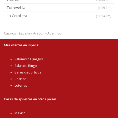
Torrevelilla
(10.5 km)
La Cerollera
(11.54 km)
Casinos
»
España
»
Aragon
»
Abenfigo
Más ofertas en España:
Salones de Juegos
Salas de Bingo
Bares deportivos
Casinos
Loterías
Casas de apuestas en otros países:
México