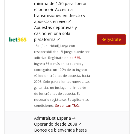
mínima de 1.50 para liberar
el bono ★ Acceso a
transmisiones en directo y
apuestas en vivo ✓
Apuestas deportivas y
casino en una sola
plataforma ✓
Regístrate
18+ (Publicidad) Juega con
responsabilidad. El juego puede ser
adictivo. Regístrate en
bet365
,
ingresa 5€ o más en tu cuenta y
conseguirás un 100% de tu ingreso
válido en créditos de apuesta, hasta
200€. Solo para clientes nuevos. Las
ganancias no incluyen el importe
de los créditos de apuesta. Es
necesario registrarse. Se aplican las
condiciones.
Se aplican T&Cs
.
AdmiralBet España ⇒
Operando desde 2008 ✓
Bonos de bienvenida hasta