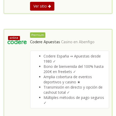
Ver sitio
Premium
online
Codere Apuestas
Casino en
Abenfigo
Codere España ⇒ Apuestas desde
1980 ✓
Bono de bienvenida del 100% hasta
200€ en freebets ✓
Amplia cobertura de eventos
deportivos y casino ★
Transmisión en directo y opción de
cashout total ✓
Múltiples métodos de pago seguros
✓