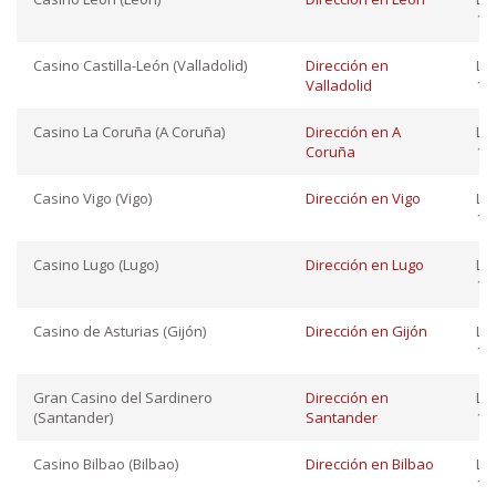
11:
Casino Castilla-León (Valladolid)
Dirección en
Lu
Valladolid
12:
Casino La Coruña (A Coruña)
Dirección en A
Lu
Coruña
12:
Casino Vigo (Vigo)
Dirección en Vigo
Lu
12:
Casino Lugo (Lugo)
Dirección en Lugo
Lu
12:
Casino de Asturias (Gijón)
Dirección en Gijón
Lu
12:
Gran Casino del Sardinero
Dirección en
Lu
(Santander)
Santander
12:
Casino Bilbao (Bilbao)
Dirección en Bilbao
Lu
12: