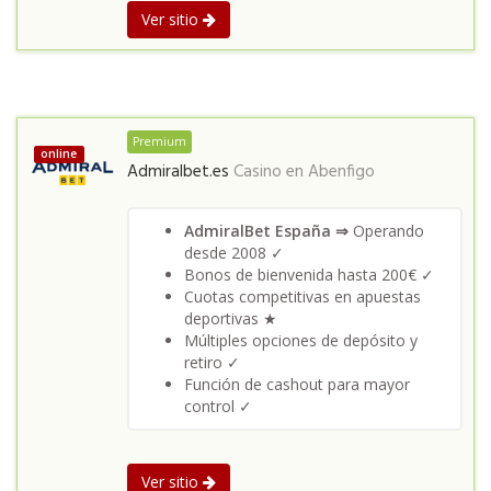
Ver sitio
Premium
online
Admiralbet.es
Casino en
Abenfigo
AdmiralBet España ⇒
Operando
desde 2008 ✓
Bonos de bienvenida hasta 200€ ✓
Cuotas competitivas en apuestas
deportivas ★
Múltiples opciones de depósito y
retiro ✓
Función de cashout para mayor
control ✓
Ver sitio