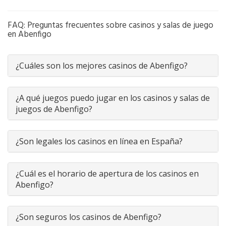
FAQ: Preguntas frecuentes sobre casinos y salas de juego
en Abenfigo
¿Cuáles son los mejores casinos de Abenfigo?
¿A qué juegos puedo jugar en los casinos y salas de
juegos de Abenfigo?
¿Son legales los casinos en línea en España?
¿Cuál es el horario de apertura de los casinos en
Abenfigo?
¿Son seguros los casinos de Abenfigo?