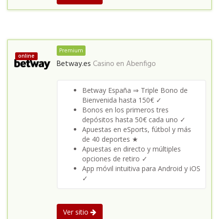
Premium
online
Betway.es
Casino en
Abenfigo
Betway España ⇒ Triple Bono de
Bienvenida hasta 150€ ✓
Bonos en los primeros tres
depósitos hasta 50€ cada uno ✓
Apuestas en eSports, fútbol y más
de 40 deportes ★
Apuestas en directo y múltiples
opciones de retiro ✓
App móvil intuitiva para Android y iOS
✓
Ver sitio